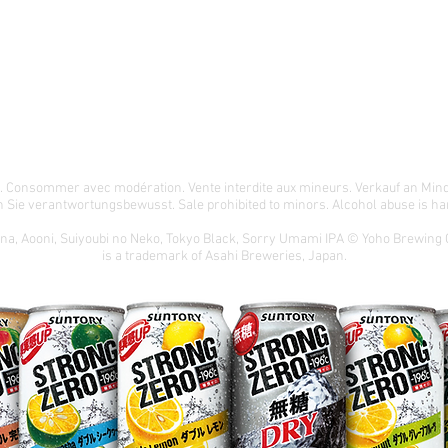
té. Consommer avec modération. Vente interdite aux mineurs. Verkauf an Min
 Sie verantwortungsbewusst. Sale prohibited to minors. Alcohol abuse is har
ona, Aooni, Suiyoubi no Neko, Tokyo Black, Sorry Umami IPA © Yoho Brewing
is a trademark of Asahi Breweries, Japan.