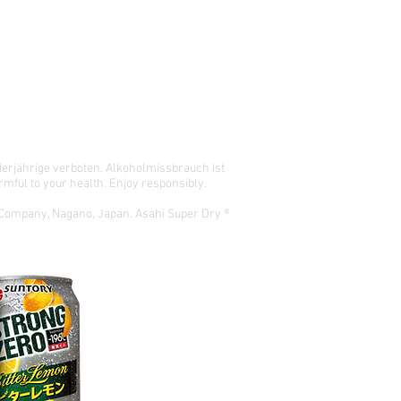
derjährige verboten.
Alkoholmissbrauch ist
mful to your health. Enjoy responsibly.
 Company, Nagano, Japan. Asahi Super Dry ®