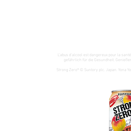
L'abus d'alcool est dangereux pour la san
gefährlich für die Gesundheit.
Genießen
Strong Zero® © Suntory plc. Japan. Yona Y